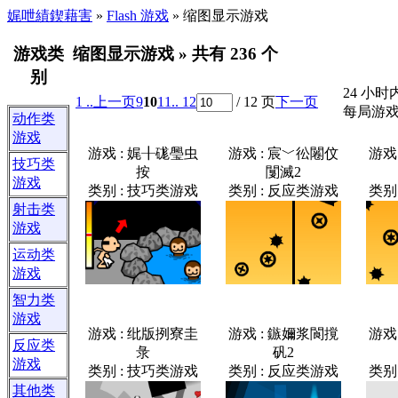
娓呭績鍥藉害
»
Flash 游戏
» 缩图显示游戏
游戏类
缩图显示游戏 » 共有 236 个
别
24 小时
1 ..
上一页
9
10
11
.. 12
/ 12 页
下一页
每局游戏最
动作类
游戏
游戏 : 娓╂硥璺虫
游戏 : 宸﹀彸闂伩
游戏
技巧类
按
闅滅2
游戏
类别 : 技巧类游戏
类别 : 反应类游戏
类别
射击类
游戏
运动类
游戏
智力类
游戏
游戏 : 纰版挒寮圭
游戏 : 鏃嬭浆閬撹
游戏
反应类
彔
矾2
游戏
类别 : 技巧类游戏
类别 : 反应类游戏
类别
其他类