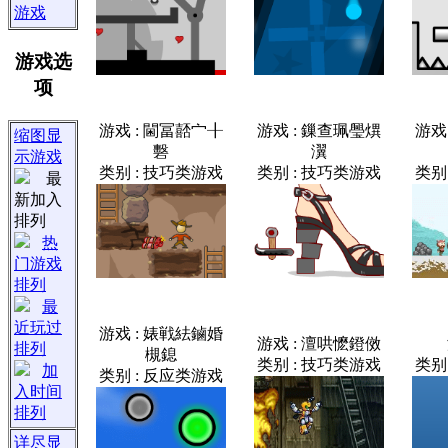
游戏
游戏选
项
游戏 : 閫冨嚭宀╂
游戏 : 鏁查珮璺熼
游戏
缩图显
礊
瀷
示游戏
类别 : 技巧类游戏
类别 : 技巧类游戏
类别
最
新加入
排列
热
门游戏
排列
最
近玩过
游戏 : 婊戦紶鏀婚
游戏 : 澶哄懡鐙傚
排列
槻鎴
类别 : 技巧类游戏
类别
加
类别 : 反应类游戏
入时间
排列
详尽显