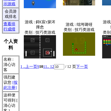
示游戏
会员游
戏排名
游戏 : 鎶€宸т箳涔
游戏
查看排
游戏 : 绌垮璐铔
撶悆
行成绩
类别 : 技巧类游戏
类别 : 技巧类游戏
类别
个人资
料
名称 :
清心访
1 ..
上一页
9
10
11
.. 12
/ 12 页
下一页
客
强烈建
议您
[按
此注册]
这样便
可得到 [
清心访
客 ]